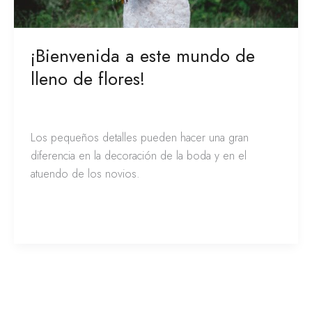
¡Bienvenida a este mundo de
lleno de flores!
Novias
/
Franciely de la Peña
Los pequeños detalles pueden hacer una gran
diferencia en la decoración de la boda y en el
atuendo de los novios.
Leer más »