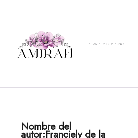
Ir
al
contenido
EL ARTE DE LO ETERNO
Nombre del
autor:Franciely de la