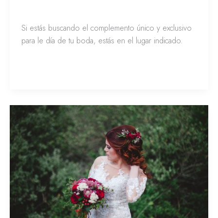
Amirah
/
Franciely de la Peña
Si estás buscando el complemento único y exclusivo
para le día de tu boda, estás en el lugar indicado.
Leer más »
¡Bienvenida
a
este
mundo
de
lleno
de
flores!