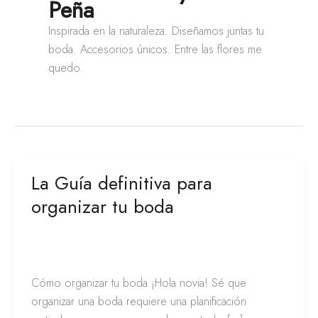
Peña
Inspirada en la naturaleza. Diseñamos juntas tu
boda. Accesorios únicos. Entre las flores me
quedo.
La Guía definitiva para
La
Guía
organizar tu boda
definitiva
para
Consejos y Tips para organizar tu boda
,
Novias
/
Franciely de la Peña
organizar
tu
Cómo organizar tu boda ¡Hola novia! Sé que
boda
organizar una boda requiere una planificación