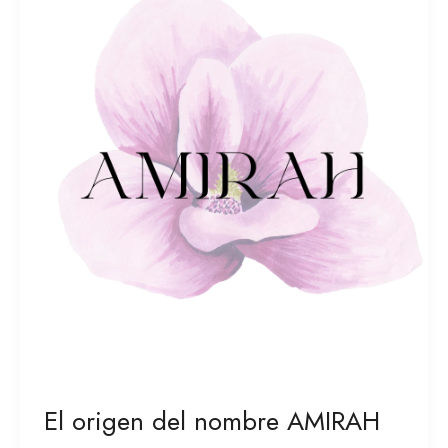
origen
del
nombre
AMIRAH
El origen del nombre AMIRAH