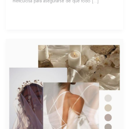
meticulosa para asegurarse de que todo […]
Leer más »
Moodboards
y
bodas