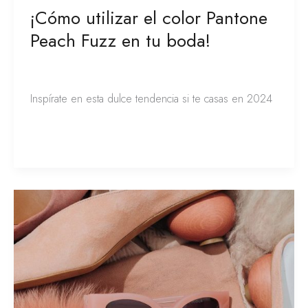
¡Cómo utilizar el color Pantone
Peach Fuzz en tu boda!
Tendencias bodas
/
Franciely de la Peña
Inspírate en esta dulce tendencia si te casas en 2024
Leer más »
Influencia
de
el
color
PANTONE
2024
en