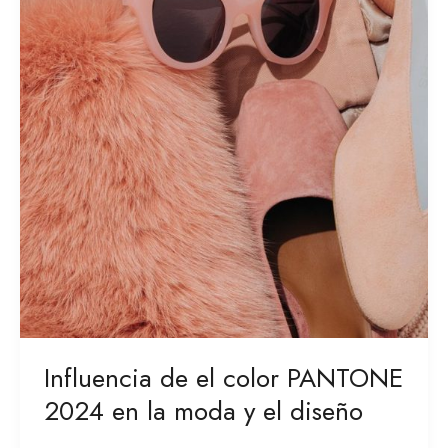
la
moda
y
el
diseño​
Influencia de el color PANTONE
2024 en la moda y el diseño​