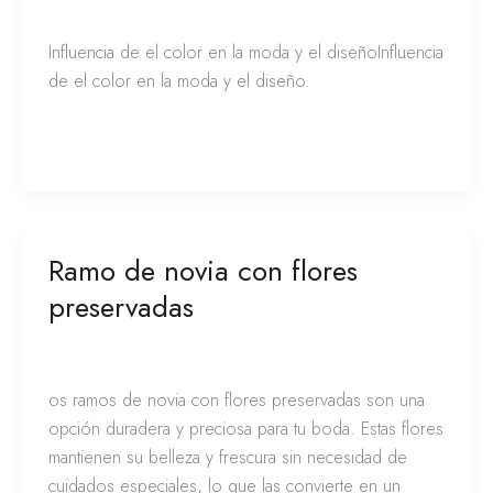
Tendencias bodas
/
Franciely de la Peña
Influencia de el color en la moda y el diseño​Influencia
de el color en la moda y el diseño​.
Leer más »
Ramo de novia con flores
Ramo
de
preservadas
novia
con
Novias
/
Franciely de la Peña
flores
os ramos de novia con flores preservadas son una
preservadas
opción duradera y preciosa para tu boda. Estas flores
mantienen su belleza y frescura sin necesidad de
cuidados especiales, lo que las convierte en un