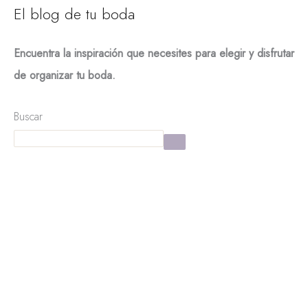
El blog de tu boda
Encuentra la inspiración que necesites para elegir y disfrutar
de organizar tu boda.
Buscar
La Guía definitiva para organizar tu boda
Moodboards y bodas
¡Cómo utilizar el color Pantone Peach Fuzz en tu boda!
Influencia de el color PANTONE 2024 en la moda y el
diseño​
Ramo de novia con flores preservadas