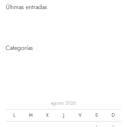
Últimas entradas
enero 2024
diciembre 2023
Categorías
Amirah
Consejos y Tips para organizar tu boda
Novias
Tendencias bodas
agosto 2026
L
M
X
J
V
S
D