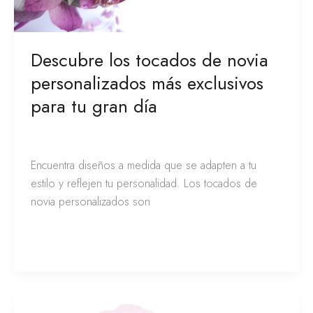
día
Descubre los tocados de novia
personalizados más exclusivos
para tu gran día
Novias
/
Franciely de la Peña
Encuentra diseños a medida que se adapten a tu
estilo y reflejen tu personalidad. Los tocados de
novia personalizados son
Leer más »
El