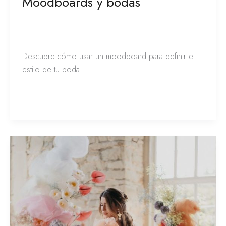
Moodboards y bodas
Consejos y Tips para organizar tu boda
,
Novias
/
Franciely de la Peña
Descubre cómo usar un moodboard para definir el
estilo de tu boda.
Leer más »
¡Cómo
utilizar
el
color
Pantone
Peach
Fuzz