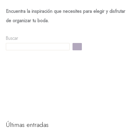
Encuentra la inspiración que necesites para elegir y disfrutar
de organizar tu boda.
Buscar
La Guía definitiva para organizar tu boda
Moodboards y bodas
¡Cómo utilizar el color Pantone Peach Fuzz en tu boda!
Influencia de el color PANTONE 2024 en la moda y el
diseño​
Ramo de novia con flores preservadas
Últimas entradas