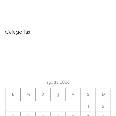
enero 2024
diciembre 2023
Categorías
Amirah
Consejos y Tips para organizar tu boda
Novias
Tendencias bodas
agosto 2026
L
M
X
J
V
S
D
1
2